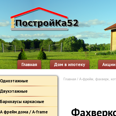
Главная
Дом в ипотеку
Акции
Главная
/
А-фрейм, фахверк, ко
Одноэтажные
Двухэтажные
Барнхаусы каркасные
Фахверк
А фрейм дома / A-frame