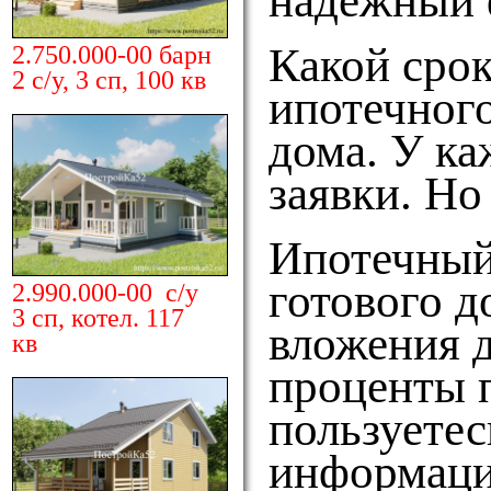
надёжный 
Какой срок
2.750.000-00 барн
2 с/у, 3 сп, 100 кв
ипотечного
дома. У ка
заявки. Но
Ипотечный
готового д
2.990.000-00 с/у
3 сп, котел. 117
вложения д
кв
проценты п
пользуетес
информаци