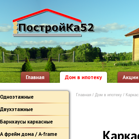
Главная
Дом в ипотеку
Акции
Главная
/
Дом в ипотеку
/ Каркас
Одноэтажные
Двухэтажные
Барнхаусы каркасные
Каркас
А фрейм дома / A-frame