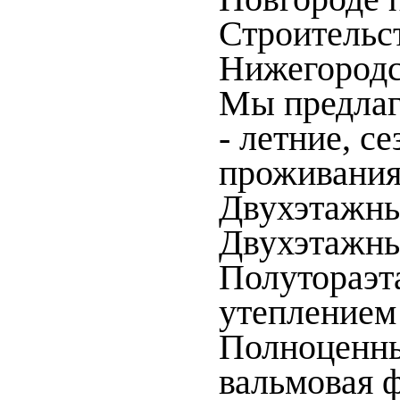
Строительс
Нижегородс
Мы предла
- летние, с
проживания
Двухэтажны
Двухэтажны
Полутораэт
утеплением 
Полноценный
вальмовая 