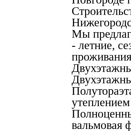
Строительс
Нижегородс
Мы предла
- летние, с
проживания
Двухэтажны
Двухэтажны
Полутораэт
утеплением 
Полноценный
вальмовая 