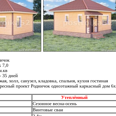
ничок
х 7,0
м.кв
- 35 дней
ая, холл, санузел,
кладовка, спальня, кухня гостиная
ресный проект Родничок одноэтажный каркасный дом 6х
Утеплённый
Сезонное весна-осень
Винтовые сваи