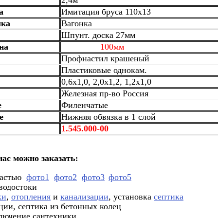
2,4м
а
Имитация бруса 110х13
лка
Вагонка
Шпунт. доска 27мм
на
100мм
Профнастил крашеный
Пластиковые однокам.
0,6х1,0, 2,0х1,2, 1,2х1,0
Железная пр-во Россия
е
Филенчатые
е
Нижняя обвязка в 1 слой
1.545.000-00
нас можно заказать
:
частью
фото1
фото2
фото3
фото5
 водостоки
ки
,
отопления
и
канализации
, установка
септика
ции, септика из бетонных колец
ключение сантехники