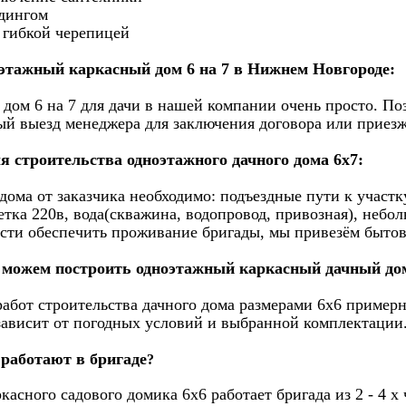
йдингом
 гибкой черепицей
оэтажный каркасный дом 6 на 7 в Нижнем Новгороде:
ь дом 6 на 7 для дачи в нашей компании очень просто. П
ый выезд менеджера для заключения договора или приезж
я строительства одноэтажного дачного дома 6х7:
дома от заказчика необходимо: подъездные пути к участк
зетка 220в, вода(скважина, водопровод, привозная), неб
сти обеспечить проживание бригады, мы привезём бытов
 можем построить одноэтажный каркасный дачный дом
абот строительства дачного дома размерами 6х6 примерно
 зависит от погодных условий и выбранной комплектации
работают в бригаде
?
касного садового домика 6х6 работает бригада из 2 - 4 х