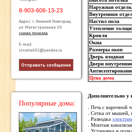
Высота потолка
Наружная отделк
8-903-606-13-23
Внутренняя отде
Настил пола
Адрес: г. Нижний Новгород,
ул. Магистральная 10
Утепление толщи
схема проезда
Кровля
Окна
E-mail:
Размеры окон
stroiteli52@yandex.ru
Дверь входная
Двери внутренни
Отправить сообщение
Антисептировани
Цена дома
Дополнительно у 
Популярные дома:
. П
с варочной 
ечь
. Сетка от мышей,
.
Разводка
электри
. Монтаж канализа
. Установка и под