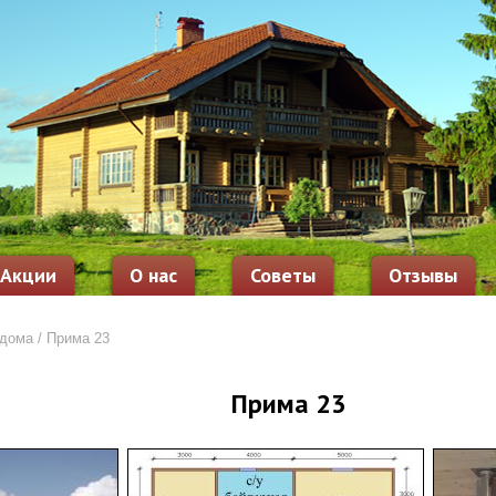
Акции
О нас
Советы
Отзывы
 дома
/ Прима 23
Прима 23