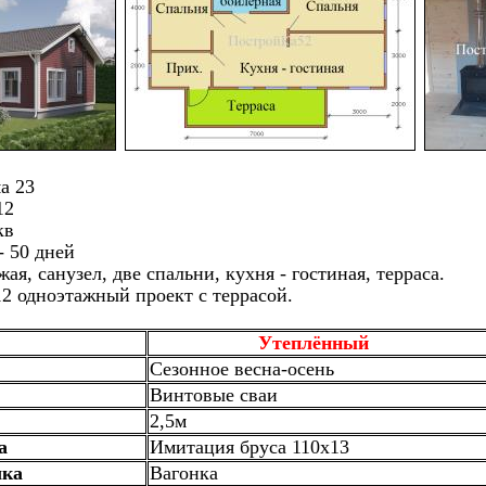
а 23
12
кв
- 50 дней
я, санузел, две спальни, кухня - гостиная, терраса.
2 одноэтажный проект с террасой.
Утеплённый
Сезонное весна-осень
Винтовые сваи
2,5м
а
Имитация бруса 110х13
лка
Вагонка