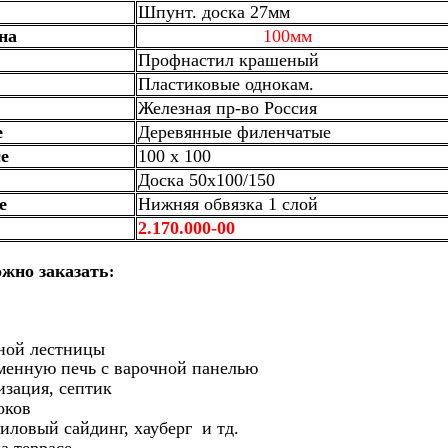
Шпунт. доска 27мм
на
100мм
Профнастил крашеный
Пластиковые однокам.
Железная пр-во Россия
е
Деревянные филенчатые
е
100 х 100
Доска 50х100/150
е
Нижняя обвязка 1 слой
2.170.000-00
жно заказать
:
чной лестницы
менную печь с варочной панелью
изация, септик
оков
иловый сайдинг, хауберг и тд.