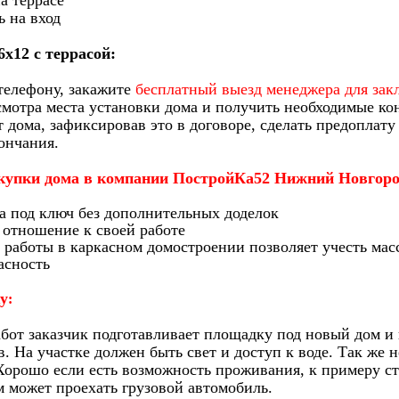
на террасе
ь на вход
6х12 с террасой:
телефону, закажите
бесплатный выезд менеджера для зак
смотра места установки дома и получить необходимые ко
 дома, зафиксировав это в договоре, сделать предоплату
ончания.
купки дома в компании ПостройКа52 Нижний Новгоро
а под ключ без дополнительных доделок
отношение к своей работе
работы в каркасном домостроении позволяет учесть мас
асность
у
:
бот заказчик подготавливает площадку под новый дом и 
. На участке должен быть свет и доступ к воде. Так же 
Хорошо если есть возможность проживания, к примеру с
м может проехать грузовой автомобиль.