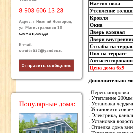
Настил пола
8-903-606-13-23
Утепление толщи
Кровля
Адрес: г. Нижний Новгород,
Окна
ул. Магистральная 10
Дверь входная
схема проезда
Двери внутренни
E-mail:
Столбы на террас
stroiteli52@yandex.ru
Пол на террасе
Антисептировани
Отправить сообщение
Цена дома 6х9
Дополнительно мо
Перепланировка
.
. Утепление 200мм
Популярные дома:
. Установка черда
Установить совре
.
. Электрика, канал
. Установка водост
. Отделка дома вин