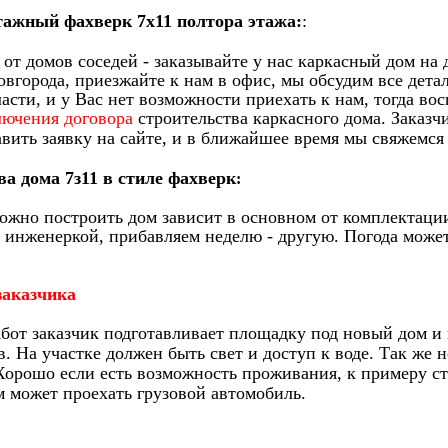
тажный фахверк 7х11 полтора этажа:
:
 от домов соседей - заказывайте у нас каркасный дом на
вгорода, приезжайте к нам в офис, мы обсудим все дета
асти, и у Вас нет возможности приехать к нам,
тогда во
лючения договора
строительства каркасного дома.
Заказч
авить заявку на сайте, и в ближайшее время мы свяжемся
а дома 7з11 в стиле фахверк
:
можно построить дом зависит в основном от комплектаци
С инженеркой, прибавляем неделю - другую. Погода может
заказчика
бот заказчик подготавливает площадку под новый дом и 
. На участке должен быть свет и доступ к воде. Так же 
Х
орошо если есть возможность проживания, к примеру с
м может проехать грузовой автомобиль.