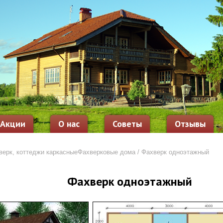
Акции
О нас
Советы
Отзывы
ерк, коттеджи каркасные
Фахверковые дома
/ Фахверк одноэтажный
Фахверк одноэтажный