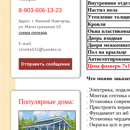
Внутренняя отде
8-903-606-13-23
Настил пола
Утепление толщи
Адрес: г. Нижний Новгород,
Кровля
ул. Магистральная 10
Окна пластиковы
схема проезда
Дверь входная
E-mail:
Двери межкомна
stroiteli52@yandex.ru
Пол на крыльце
Антисептировани
Отправить сообщение
Цена фахверк 7х1
Что можно заказа
Электрика,
подкл
.
. Монтаж септика 
Популярные дома:
. Установка совре
. Пристроить вера
. Фундамент из жб
. Установка черда
. Окраска цсп и ре