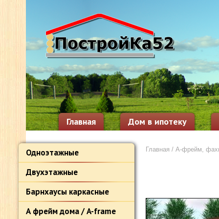
Главная
Дом в ипотеку
Главная
/
А-фрейм, фахв
Одноэтажные
Двухэтажные
Барнхаусы каркасные
А фрейм дома / A-frame