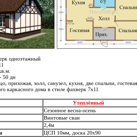
верк одноэтажный
11
кв.м.
- 50 дн
, прихожая, холл, санузел, кухня, две спальни, гостевая
го каркасного дома в стиле фахверк 7х11
Утеплённый
Сезонное весна-осень
Винтовые сваи
2,4м
а
ЦСП 10мм, доска 20х90