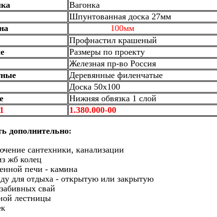
лка
Вагонка
Шпунтованная доска 27мм
на
100мм
Профнастил крашеный
е
Размеры по проекту
Железная пр-во Россия
тные
Деревянные филенчатые
Доска 50х100
е
Нижняя обвязка 1 слой
1
1.380.000-00
ть дополнительно
:
ючение сантехники, канализации
из жб колец
менной печи - камина
нду для отдыха - открытую или закрытую
 забивных свай
чной лестницы
ек